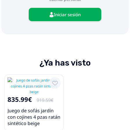
lavable (L)
1 x Cojín de asiento con funda extraíble y
lavable (S)
Iniciar sesión
11 x Cojines de respaldo con funda extraíble y
lavable
2 x Cojines de asiento de taburete con funda
extraíble y lavable
¿Ya has visto
835.99€
919.59€
Juego de sofás jardín
con cojines 4 pzas ratán
sintético beige