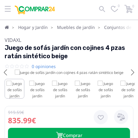
0
0
Hogar y Jardín
Muebles de jardín
Conjuntos de ja
VIDAXL
Juego de sofás jardín con cojines 4 pzas
ratán sintético beige
0 opiniones
919.59€
835.99€
Сomprar