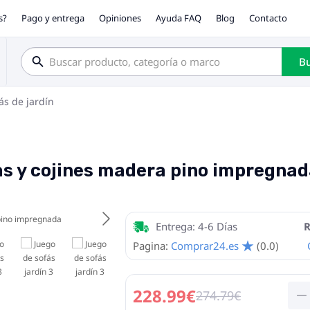
s?
Pago y entrega
Opiniones
Ayuda FAQ
Blog
Contacto
Bu
ás de jardín
as y cojines madera pino impregna
Entrega: 4-6 Días
R
Pagina:
Comprar24.es
(0.0)
228.99€
274.79€