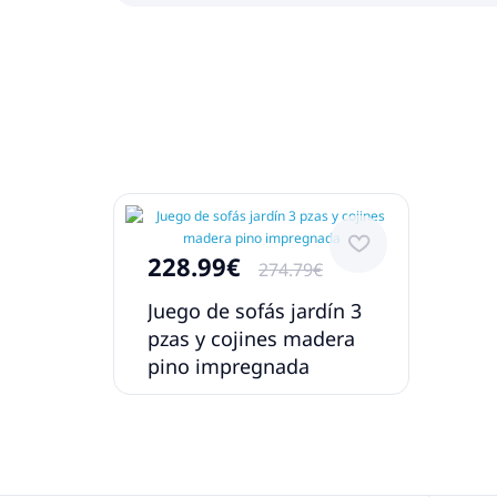
228.99€
274.79€
Juego de sofás jardín 3
pzas y cojines madera
pino impregnada