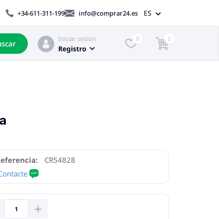
ES
+34-611-311-199
info@comprar24.es
Iniciar sesión
0
0
scar
Registro
da
eferencia:
CR54828