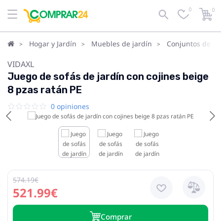
0
0
Hogar y Jardín
Muebles de jardín
Conjuntos de ja
VIDAXL
Juego de sofás de jardín con cojines beige
8 pzas ratán PE
0 opiniones
574.19€
521.99€
Сomprar