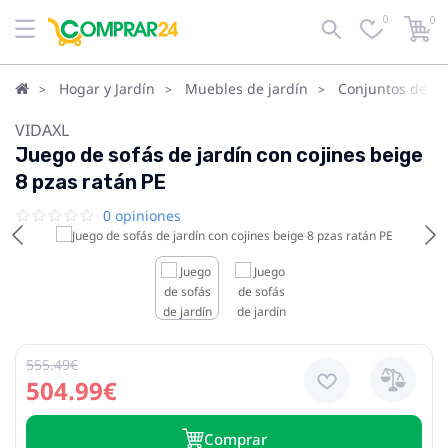
0
0
Hogar y Jardín
Muebles de jardín
Conjuntos de ja
VIDAXL
Juego de sofás de jardín con cojines beige
8 pzas ratán PE
0 opiniones
555.49€
504.99€
Сomprar