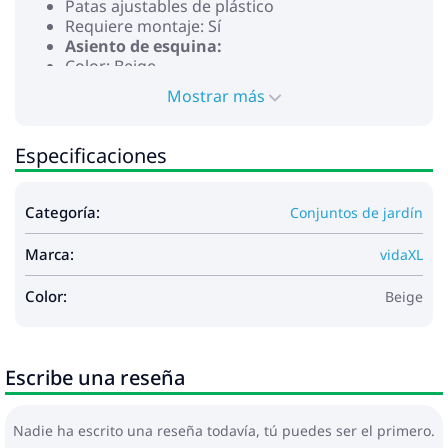
Patas ajustables de plástico
Requiere montaje: Sí
Asiento de esquina:
Color: Beige
Material: Ratán de PE, acero con recubrimiento
Mostrar más
en polvo
Dimensiones: 62 x 62 x 69 cm (ancho x
profundo x alto)
Especificaciones
Dimensiones del asiento: 55 x 55 cm (ancho x
profundo)
Altura del asiento desde el suelo: 37 cm
Categoría:
Conjuntos de jardín
Asiento central:
Color: Beige
Marca:
vidaXL
Material: Ratán de PE, acero con recubrimiento
en polvo
Color:
Beige
Dimensiones: 55 x 62 x 69 cm (ancho x
profundo x alto)
Dimensiones del asiento: 55 x 55 cm (ancho x
profundo)
Escribe una reseña
Altura del asiento desde el suelo: 37 cm
Mesa:
Color: Beige
Nadie ha escrito una reseña todavía, tú puedes ser el primero.
Material: Ratán PE, acero con recubrimiento en