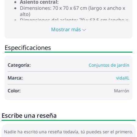
Asiento central:
Dimensiones: 70 x 70 x 67 cm (largo x ancho x
alto)
Dimensiones del asiento: 70 x 63,5 cm (ancho x
profundo)
Mostrar más
Altura del respaldo: 37 cm
Altura del asiento desde el suelo: 30 cm
La entrega contiene:
Especificaciones
4 x Asientos de esquina
5 x Asientos centrales
Categoría:
Conjuntos de jardín
Máximo 110 kg por asiento.
Marca:
vidaXL
Color:
Marrón
Escribe una reseña
Nadie ha escrito una reseña todavía, tú puedes ser el primero.