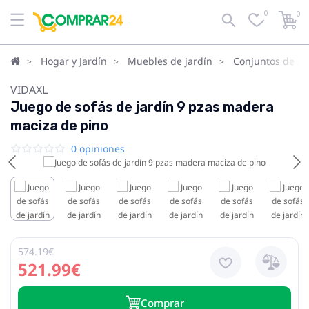
0
0
Hogar y Jardín
Muebles de jardín
Conjuntos de ja
VIDAXL
Juego de sofás de jardín 9 pzas madera
maciza de pino
0 opiniones
574.19€
521.99€
Сomprar