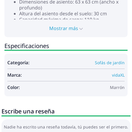
Dimensiones de asiento: 63 x 63 cm (ancho x
profundo)
Altura del asiento desde el suelo: 30 cm
Capacidad máxima de carga: 110 kg
Asiento central:
Mostrar más
Material de la silla: Madera maciza de acacia
con un acabado de aceite
Dimensiones: 63 x 73 x 65 cm (ancho x
Especificaciones
profundo x alto)
Dimensiones de asiento: 63 x 63 cm (ancho x
profundo)
Categoría:
Sofás de jardín
Altura del asiento desde el suelo: 30 cm
Capacidad máxima de carga: 110 kg
Marca:
vidaXL
Cojín:
Color: Blanco crema
Color:
Marrón
Material de la cubierta: Tela (100% poliéster)
Material de relleno: Espuma
Dimensiones del cojín de asiento: 63 x 63 x 3
cm (largo x ancho x grosor)
Escribe una reseña
Dimensiones del cojín de respaldo (L): 65 x 40 x
6 cm (largo x ancho x grosor)
Dimensiones del cojín de respaldo (S): 50 x 40 x
Nadie ha escrito una reseña todavía, tú puedes ser el primero.
6 cm (largo x ancho x grosor)