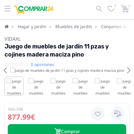
0
0
Hogar y Jardín
Muebles de jardín
Conjuntos de ja
VIDAXL
Juego de muebles de jardín 11 pzas y
cojines madera maciza pino
0 opiniones
965.79€
877.99€
Сomprar