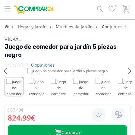
0
0
Hogar y Jardín
Muebles de jardín
Conjuntos de ja
VIDAXL
Juego de comedor para jardín 5 piezas
negro
0 opiniones
907.49€
824.99€
Сomprar