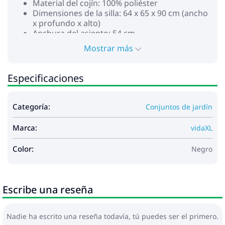
Material del cojín: 100% poliéster
Dimensiones de la silla: 64 x 65 x 90 cm (ancho
x profundo x alto)
Anchura del asiento: 54 cm
Profundidad del asiento: 49 cm
Mostrar más
Altura del asiento desde el suelo sin cojín: 41
cm
Altura del reposabrazos desde el suelo: 54 cm
Especificaciones
Resistente a la intemperie
Requiere montaje: Sí
La entrega contiene:
Categoría:
Conjuntos de jardín
1 x Mesa
4 x Silla
Marca:
vidaXL
4 x Cojines de asiento
4 x Cojines trasero
Color:
Negro
Escribe una reseña
Nadie ha escrito una reseña todavía, tú puedes ser el primero.