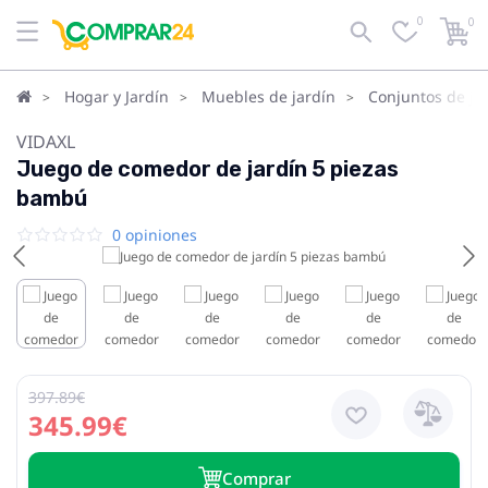
0
0
Hogar y Jardín
Muebles de jardín
Conjuntos de ja
VIDAXL
Juego de comedor de jardín 5 piezas
bambú
0 opiniones
397.89€
345.99€
Сomprar