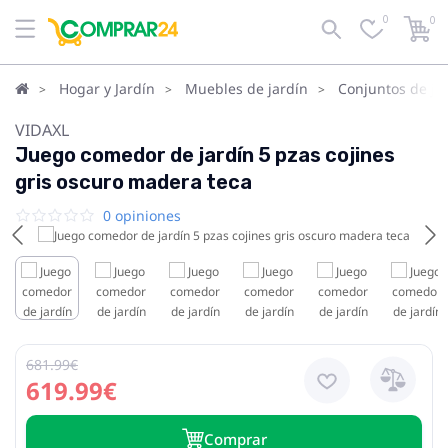
0
0
Hogar y Jardín
Muebles de jardín
Conjuntos de ja
VIDAXL
Juego comedor de jardín 5 pzas cojines
gris oscuro madera teca
0 opiniones
681.99€
619.99€
Сomprar