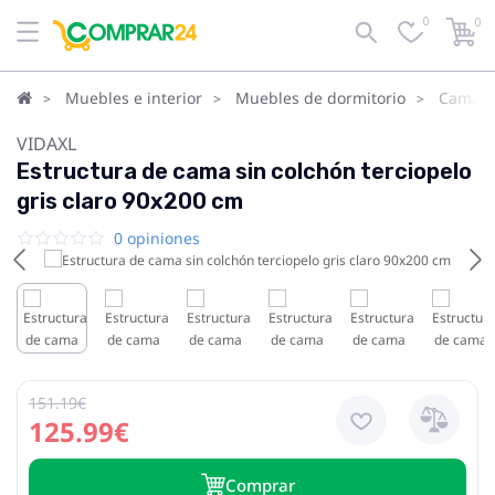
0
0
Muebles e interior
Muebles de dormitorio
Camas
VIDAXL
Estructura de cama sin colchón terciopelo
gris claro 90x200 cm
0 opiniones
151.19€
125.99€
Сomprar