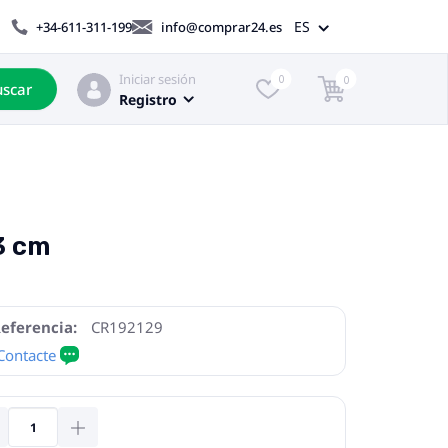
ES
+34-611-311-199
info@comprar24.es
Iniciar sesión
0
0
scar
Registro
3 cm
eferencia:
CR192129