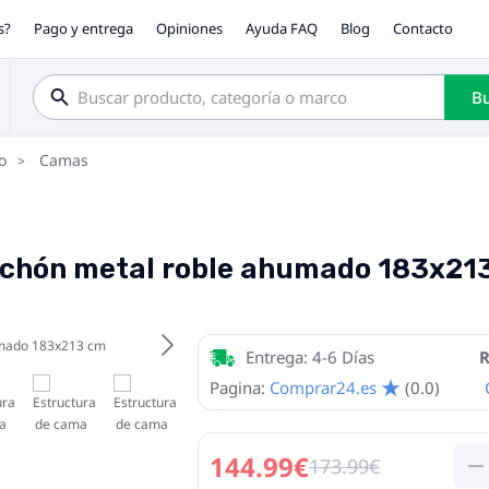
s?
Pago y entrega
Opiniones
Ayuda FAQ
Blog
Contacto
Bu
o
Camas
olchón metal roble ahumado 183x21
Entrega: 4-6 Días
R
Pagina:
Comprar24.es
(0.0)
144.99€
173.99€