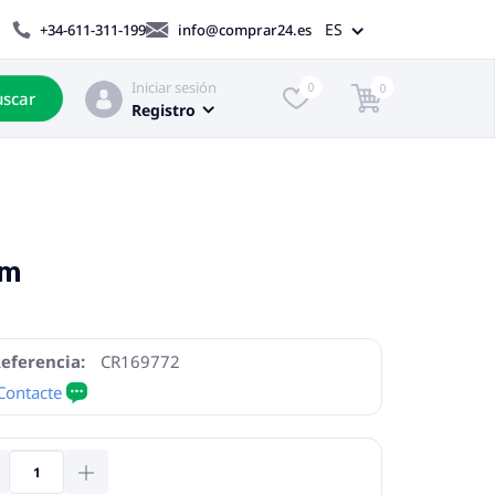
ES
+34-611-311-199
info@comprar24.es
Iniciar sesión
0
0
scar
Registro
cm
eferencia:
CR169772