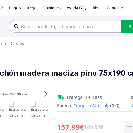
s?
Pago y entrega
Opiniones
Ayuda FAQ
Blog
Contacto
Bu
o
Camas
lchón madera maciza pino 75x190 
Entrega: 4-6 Días
R
Pagina:
Comprar24.es
(0.0)
157.99€
189.59€