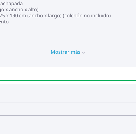
trachapada
o x ancho x alto)
5 x 190 cm (ancho x largo) (colchón no incluido)
ento
Mostrar más