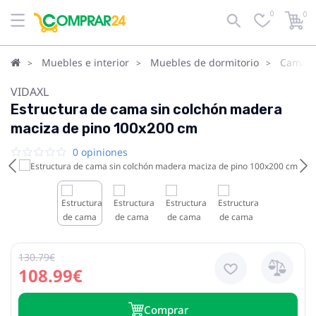
0
0
Muebles e interior
Muebles de dormitorio
Camas
VIDAXL
Estructura de cama sin colchón madera
maciza de pino 100x200 cm
0 opiniones
130.79€
108.99€
Сomprar