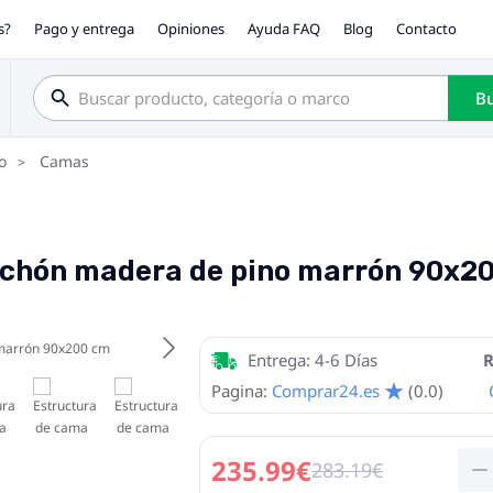
s?
Pago y entrega
Opiniones
Ayuda FAQ
Blog
Contacto
Bu
o
Camas
lchón madera de pino marrón 90x2
Entrega: 4-6 Días
R
Pagina:
Comprar24.es
(0.0)
235.99€
283.19€