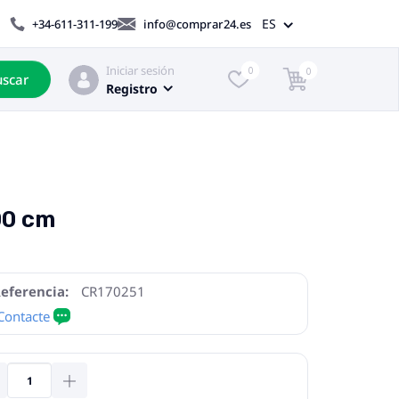
ES
+34-611-311-199
info@comprar24.es
Iniciar sesión
0
0
scar
Registro
00 cm
eferencia:
CR170251