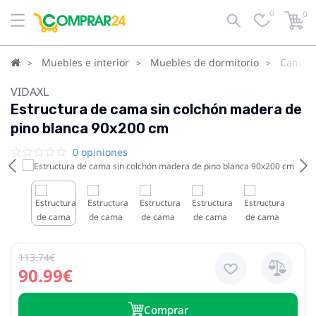
0
0
Muebles e interior
Muebles de dormitorio
Camas
VIDAXL
Estructura de cama sin colchón madera de
pino blanca 90x200 cm
0 opiniones
113.74€
90.99€
Сomprar