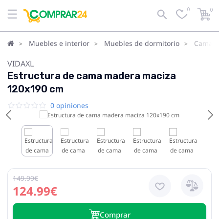
0
0
Muebles e interior
Muebles de dormitorio
Camas
VIDAXL
Estructura de cama madera maciza
120x190 cm
0 opiniones
149.99€
124.99€
Сomprar