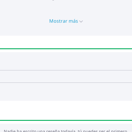
Mostrar más
Nadie ha escrito una reseña todavía, tú puedes ser el primero.