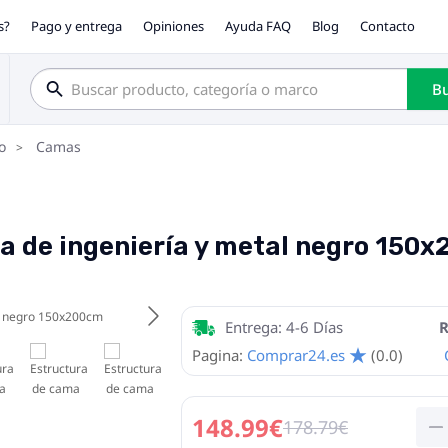
s?
Pago y entrega
Opiniones
Ayuda FAQ
Blog
Contacto
Bu
o
Camas
 de ingeniería y metal negro 150
Entrega: 4-6 Días
R
Pagina:
Comprar24.es
(0.0)
148.99€
178.79€