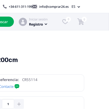
ES
+34-611-311-199
info@comprar24.es
Iniciar sesión
0
0
scar
Registro
x200cm
eferencia:
CR55114