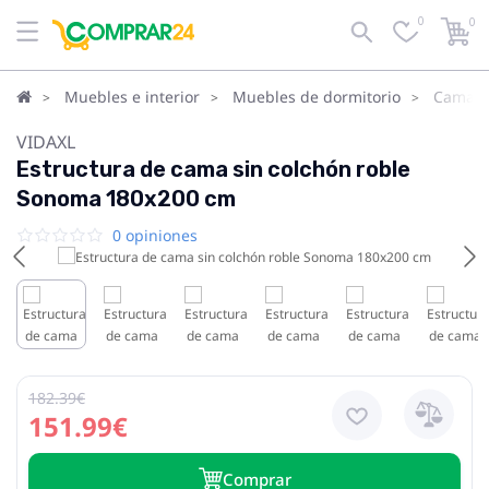
0
0
Muebles e interior
Muebles de dormitorio
Camas
VIDAXL
Estructura de cama sin colchón roble
Sonoma 180x200 cm
0 opiniones
182.39€
151.99€
Сomprar