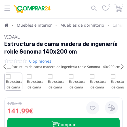
0
0
Muebles e interior
Muebles de dormitorio
Camas
VIDAXL
Estructura de cama madera de ingeniería
roble Sonoma 140x200 cm
0 opiniones
170.39€
141.99€
Сomprar