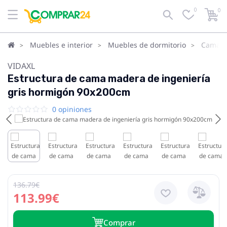
0
0
Muebles e interior
Muebles de dormitorio
Camas
VIDAXL
Estructura de cama madera de ingeniería
gris hormigón 90x200cm
0 opiniones
136.79€
113.99€
Сomprar