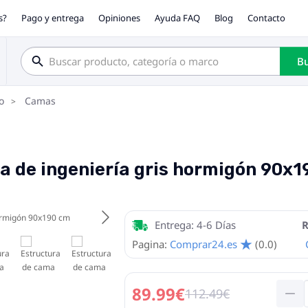
s?
Pago y entrega
Opiniones
Ayuda FAQ
Blog
Contacto
Bu
o
Camas
 de ingeniería gris hormigón 90x1
Entrega: 4-6 Días
R
Pagina:
Comprar24.es
(0.0)
89.99€
112.49€