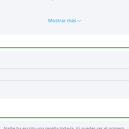
Mostrar más
Nadie ha escrito una reseña todavía, tú puedes ser el primero.