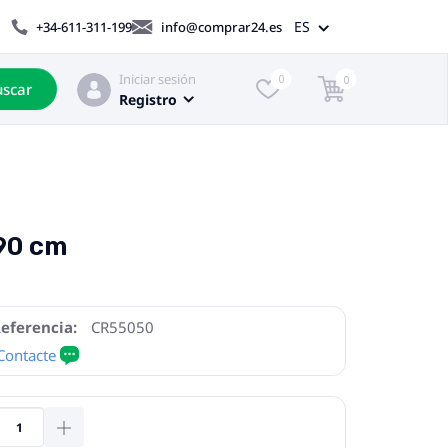
ES
+34-611-311-199
info@comprar24.es
Iniciar sesión
0
0
scar
Registro
90 cm
eferencia:
CR55050