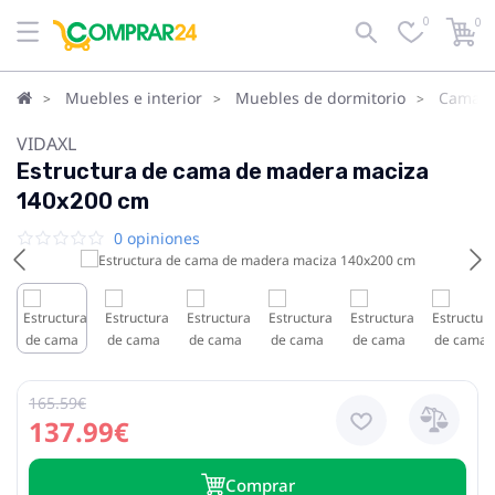
0
0
Muebles e interior
Muebles de dormitorio
Camas
VIDAXL
Estructura de cama de madera maciza
140x200 cm
0 opiniones
165.59€
137.99€
Сomprar