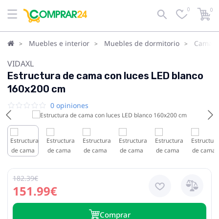
0
0
Muebles e interior
Muebles de dormitorio
Camas
VIDAXL
Estructura de cama con luces LED blanco
160x200 cm
0 opiniones
182.39€
151.99€
Сomprar