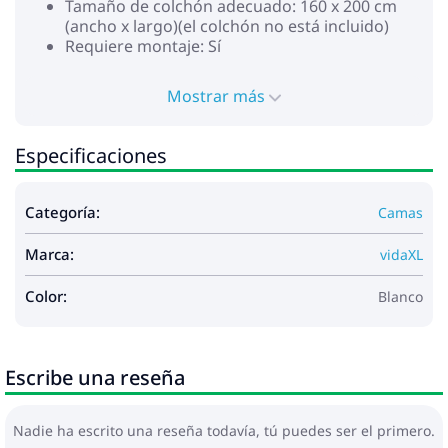
Tamaño de colchón adecuado: 160 x 200 cm
(ancho x largo)(el colchón no está incluido)
Requiere montaje: Sí
No utilice este artículo si algún componente está
roto, rasgado o falta. Este producto funciona con CC
Mostrar más
de 5 V, pero la fuente de alimentación USB
certificada de 5 V no está incluida. El alto voltaje
Especificaciones
puede causar sobrecalentamiento y puede provocar
daños al dispositivo y el riesgo potencial de
sobrecalentamiento e incendio.
Categoría:
Camas
Marca:
vidaXL
Color:
Blanco
Escribe una reseña
Nadie ha escrito una reseña todavía, tú puedes ser el primero.