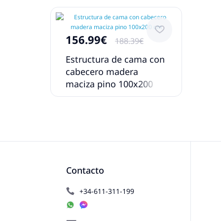
156.99€
188.39€
Estructura de cama con
cabecero madera
maciza pino 100x200
cm
Contacto
+34-611-311-199