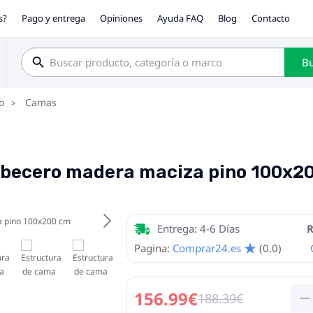
s?
Pago y entrega
Opiniones
Ayuda FAQ
Blog
Contacto
Bu
o
Camas
abecero madera maciza pino 100x2
Entrega: 4-6 Días
R
Pagina:
Comprar24.es
(0.0)
156.99€
188.39€