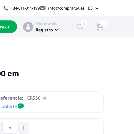
ES
+34-611-311-199
info@comprar24.es
Iniciar sesión
0
0
scar
Registro
00 cm
eferencia:
CR55014