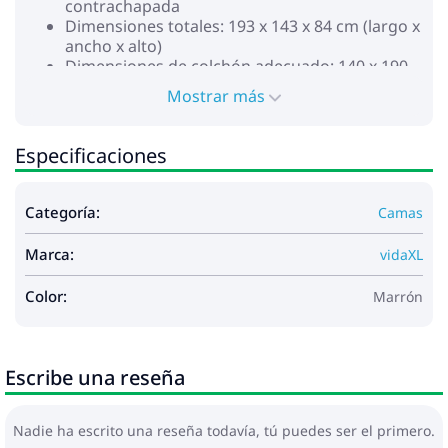
contrachapada
Dimensiones totales: 193 x 143 x 84 cm (largo x
ancho x alto)
Dimensiones de colchón adecuado: 140 x 190
cm (ancho x largo) (el colchón no está incluido)
Mostrar más
Requiere montaje: Sí
No utilice este artículo si algún componente está
Especificaciones
roto, rasgado o falta. Este producto funciona con CC
de 5 V, pero la fuente de alimentación USB
certificada de 5 V no está incluida. El alto voltaje
Categoría:
Camas
puede causar sobrecalentamiento y puede provocar
daños al dispositivo y el riesgo potencial de
Marca:
sobrecalentamiento e incendio.
vidaXL
Color:
Marrón
Escribe una reseña
Nadie ha escrito una reseña todavía, tú puedes ser el primero.