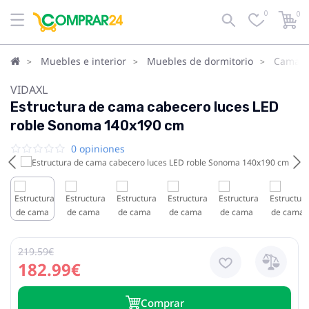
0
0
Muebles e interior
Muebles de dormitorio
Camas
VIDAXL
Estructura de cama cabecero luces LED
roble Sonoma 140x190 cm
0 opiniones
219.59€
182.99€
Сomprar