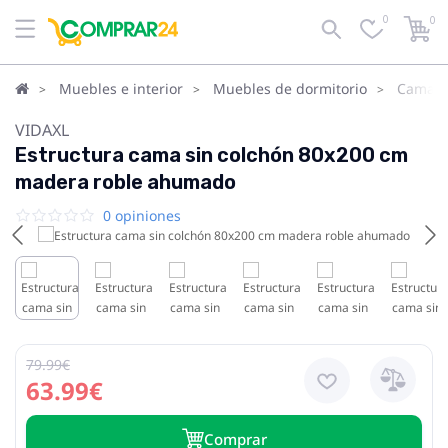
0
0
Muebles e interior
Muebles de dormitorio
Camas
VIDAXL
Estructura cama sin colchón 80x200 cm
madera roble ahumado
0 opiniones
79.99€
63.99€
Сomprar