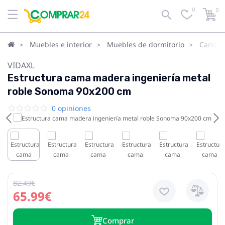
0
0
Muebles e interior
Muebles de dormitorio
Camas
VIDAXL
Estructura cama madera ingeniería metal
roble Sonoma 90x200 cm
0 opiniones
82.49€
65.99€
Сomprar