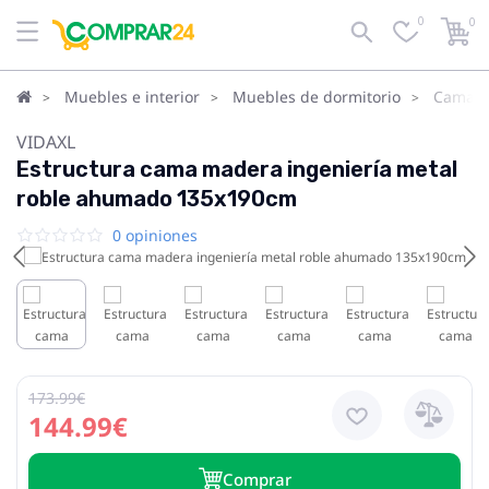
0
0
Muebles e interior
Muebles de dormitorio
Camas
VIDAXL
Estructura cama madera ingeniería metal
roble ahumado 135x190cm
0 opiniones
173.99€
144.99€
Сomprar