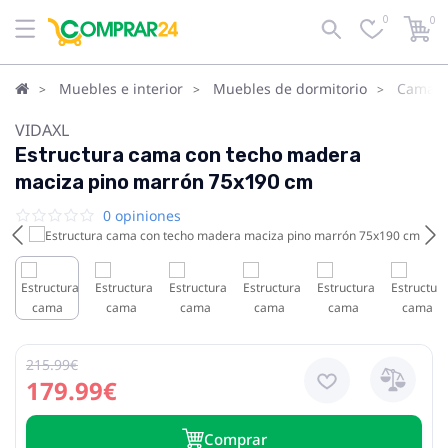
0
0
Muebles e interior
Muebles de dormitorio
Camas
VIDAXL
Estructura cama con techo madera
maciza pino marrón 75x190 cm
0 opiniones
215.99€
179.99€
Сomprar