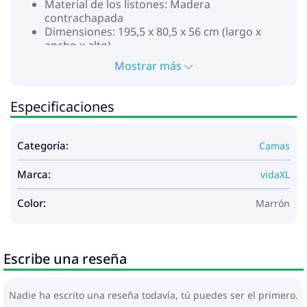
Material de los listones: Madera
contrachapada
Dimensiones: 195,5 x 80,5 x 56 cm (largo x
ancho x alto)
Dimensiones adecuadas del colchón: 75 x 190
Mostrar más
cm (ancho x largo) (el colchón no está incluido)
Techo de la cama:
Color: Marrón cera
Especificaciones
Material: Madera maciza de pino
Dimensiones: 98 x 70 x 176,5 cm (largo x ancho
x alto)
Categoría:
Camas
Edad adecuada del niño: Menor de 6 años
La entrega contiene:
Marca:
vidaXL
1 x Estructura de cama
1 x Techo de la cama
Color:
Marrón
ADVERTENCIA. No coloque esta cama infantil cerca
de fuentes de calor, ventanas u otros muebles.
ADVERTENCIA. No utilice esta cama infantil si alguna
Escribe una reseña
pieza está rota, rasgada o falta.
Nadie ha escrito una reseña todavía, tú puedes ser el primero.