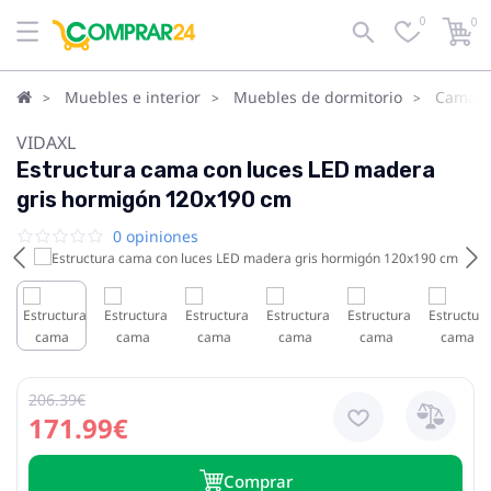
0
0
Muebles e interior
Muebles de dormitorio
Camas
VIDAXL
Estructura cama con luces LED madera
gris hormigón 120x190 cm
0 opiniones
206.39€
171.99€
Сomprar