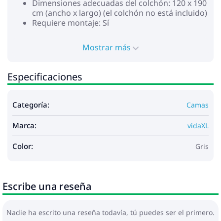
Dimensiones adecuadas del colchón: 120 x 190
cm (ancho x largo) (el colchón no está incluido)
Requiere montaje: Sí
No utilice este artículo si algún componente está
roto, rasgado o falta. Este producto funciona con CC
Mostrar más
de 5 V, pero la fuente de alimentación USB
certificada de 5 V no está incluida. El alto voltaje
Especificaciones
puede causar sobrecalentamiento y puede provocar
daños al dispositivo y el riesgo potencial de
sobrecalentamiento e incendio.
Categoría:
Camas
Marca:
vidaXL
Color:
Gris
Escribe una reseña
Nadie ha escrito una reseña todavía, tú puedes ser el primero.