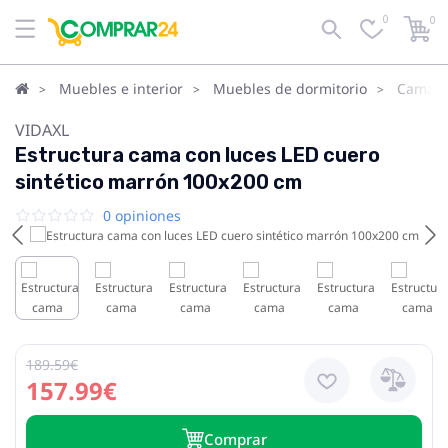
0
0
Muebles e interior
Muebles de dormitorio
Camas
VIDAXL
Estructura cama con luces LED cuero
sintético marrón 100x200 cm
0 opiniones
189.59€
157.99€
Сomprar