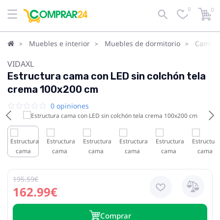
0
0
Muebles e interior
Muebles de dormitorio
Camas
VIDAXL
Estructura cama con LED sin colchón tela
crema 100x200 cm
0 opiniones
195.59€
162.99€
Сomprar