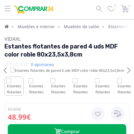
0
0
Muebles e interior
Muebles de salón
Estanterías 
VIDAXL
Estantes flotantes de pared 4 uds MDF
color roble 80x23,5x3,8cm
0 opiniones
63.69€
48.99€
Сomprar