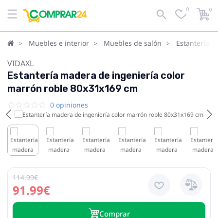
0
0
Muebles e interior
Muebles de salón
Estanterías 
VIDAXL
Estantería madera de ingeniería color
marrón roble 80x31x169 cm
0 opiniones
114.99€
91.99€
Сomprar