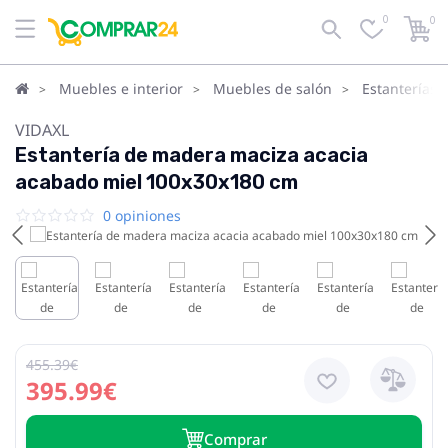
0
0
Muebles e interior
Muebles de salón
Estanterías 
VIDAXL
Estantería de madera maciza acacia
acabado miel 100x30x180 cm
0 opiniones
455.39€
395.99€
Сomprar