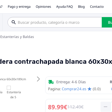
s?
Pago y entrega
Opiniones
Ayuda FAQ
Blog
Contacto
Bu
Estanterías y Baldas
madera contrachapada blanca 60x3
Entrega: 4-6 Días
R
Pagina:
Comprar24.es
(0.0)
89.99€
112.49€