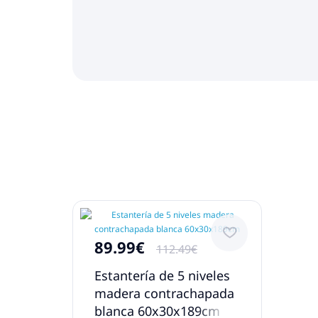
89.99€
112.49€
Estantería de 5 niveles
madera contrachapada
blanca 60x30x189cm