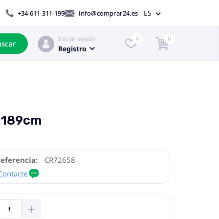
ES
+34-611-311-199
info@comprar24.es
Iniciar sesión
0
0
scar
Registro
0x189cm
eferencia:
CR72658