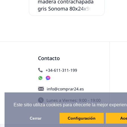
madera contrachapada
gris Sonoma 80x24x96
cm
Contacto
+34-611-311-199
info@comprar24.es
Lunes a Viernes: 9:00 - 19:00
Este sitio utiliza cookies para ofrecerle la mejor experien
Cerrar
Configuración
Ace