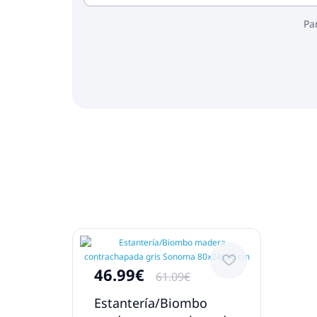
Pa
46.99€
61.09€
Estantería/Biombo