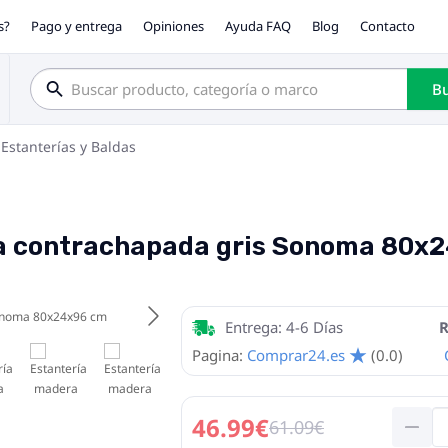
s?
Pago y entrega
Opiniones
Ayuda FAQ
Blog
Contacto
Bu
Estanterías y Baldas
a contrachapada gris Sonoma 80x
Entrega: 4-6 Días
R
Pagina:
Comprar24.es
(0.0)
46.99€
61.09€