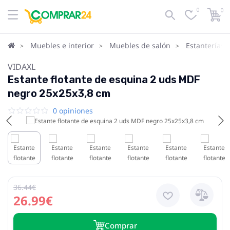
0
0
Muebles e interior
Muebles de salón
Estanterías 
VIDAXL
Estante flotante de esquina 2 uds MDF
negro 25x25x3,8 cm
0 opiniones
36.44€
26.99€
Сomprar