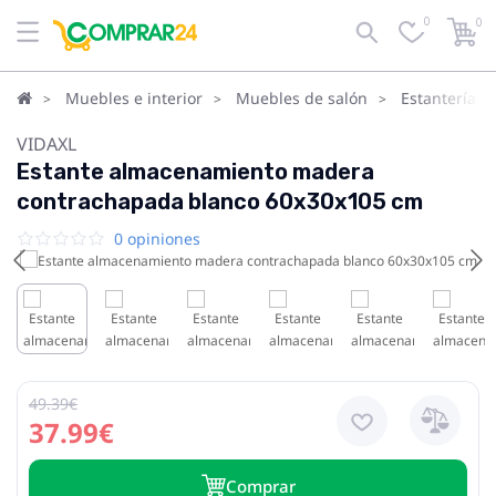
0
0
Muebles e interior
Muebles de salón
Estanterías 
VIDAXL
Estante almacenamiento madera
contrachapada blanco 60x30x105 cm
0 opiniones
49.39€
37.99€
Сomprar