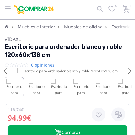
0
0
Muebles e interior
Muebles de oficina
Escritorios
VIDAXL
Escritorio para ordenador blanco y roble
120x60x138 cm
0 opiniones
118.74€
94.99€
Сomprar