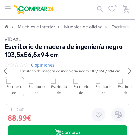
0
0
Muebles e interior
Muebles de oficina
Escritorios
VIDAXL
Escritorio de madera de ingeniería negro
103,5x56,5x94 cm
0 opiniones
111.24€
88.99€
Сomprar