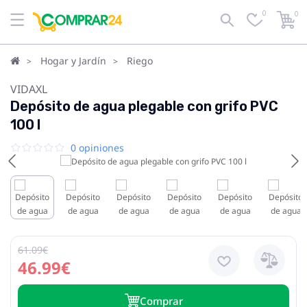
0
0
Hogar y Jardín
Riego
VIDAXL
Depósito de agua plegable con grifo PVC
100 l
0 opiniones
61.09€
46.99€
Сomprar