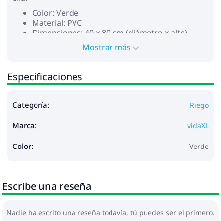
Color: Verde
Material: PVC
Dimensiones: 40 x 80 cm (diámetro x alto)
Capacidad: 100 L
Mostrar más
Altura de salida: 33 cm
Diámetro de entrada: 7,5 cm
Manguera de agua (verde): 206 cm
Especificaciones
Manguera de agua (blanca): 120 cm
Grifo de salida de PP de 1,9 cm
Válvula de salida de ABS
Categoría:
Riego
Tapa con cierre de cremallera
Entrada y salida con filtro de red
Marca:
vidaXL
Parte superior diseñada con entrada de malla
Requiere montaje: Sí
Color:
Verde
La entrega contiene:
1 x Depósito de agua
5 x Varillas de soporte de PVC
1 x Manguera de agua (verde)
Escribe una reseña
1 x Manguera de agua (blanca)
Nadie ha escrito una reseña todavía, tú puedes ser el primero.