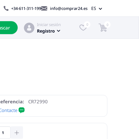
ES
+34-611-311-199
info@comprar24.es
Iniciar sesión
0
0
scar
Registro
eferencia:
CR72990