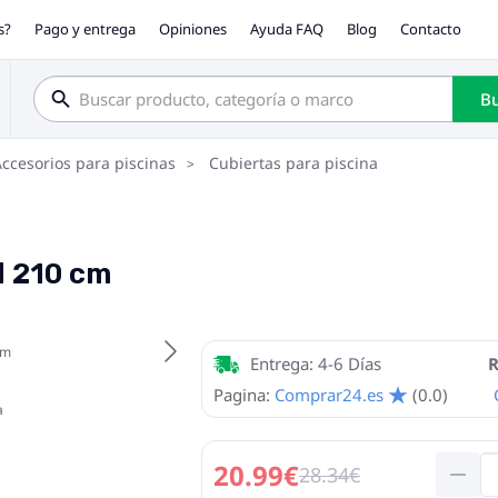
s?
Pago y entrega
Opiniones
Ayuda FAQ
Blog
Contacto
Bu
ccesorios para piscinas
Cubiertas para piscina
l 210 cm
Entrega: 4-6 Días
R
Pagina:
Comprar24.es
(0.0)
20.99€
28.34€