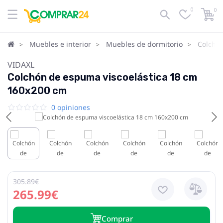
0
0
Muebles e interior
Muebles de dormitorio
Colcho
VIDAXL
Colchón de espuma viscoelástica 18 cm
160x200 cm
0 opiniones
305.89€
265.99€
Сomprar