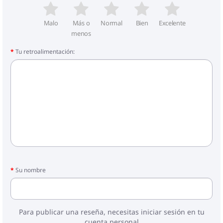
Con cremallera de 3 lados
Malo
Más o
Normal
Bien
Excelente
menos
Tu retroalimentación:
Su nombre
Para publicar una reseña, necesitas iniciar sesión en tu
cuenta personal