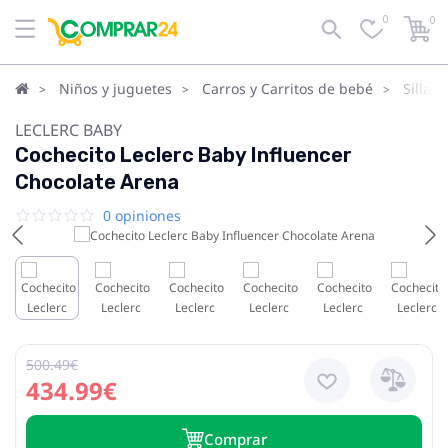
0
0
Niños y juguetes
Carros y Carritos de bebé
Sillas
LECLERC BABY
Cochecito Leclerc Baby Influencer
Chocolate Arena
0 opiniones
500.49€
434.99€
Сomprar