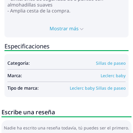
almohadillas suaves
- Amplia cesta de la compra.
Dimensiones:
- Dimensiones desplegado: Alto x Largo x Ancho:
Mostrar más
101,5 x 61 x 47 cm
- Dimensiones plegado: AlxLxAn: 56x24x47 cm
Especificaciones
- Diámetro de la rueda delantera: 14 cm
- Diámetro de la rueda trasera: 15 cm
- Ancho de distancia entre ejes: 47 cm
Categoría:
Sillas de paseo
- Altura desde el suelo hasta el tirador: 100 cm.
- Altura del respaldo: 45 cm
Marca:
- Dimensiones del asiento: AnxLaxAn: 21-38x83x34
Leclerc baby
cm
- Altura del suelo al asiento: 38 cm
Tipo de marca:
Leclerc baby Sillas de paseo
- Peso: 6,6 kg
- Tamaño del paquete: 45,5x57x26 cm
Escribe una reseña
Equipo:
- Bolsa de transporte con correa
- Posavasos
Nadie ha escrito una reseña todavía, tú puedes ser el primero.
- Parachoque