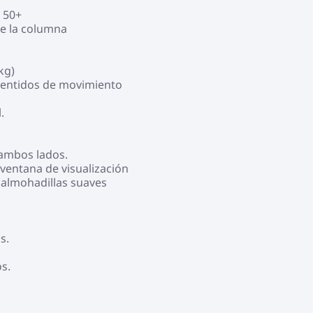
 50+
de la columna
kg)
 sentidos de movimiento
.
ambos lados.
ventana de visualización
 almohadillas suaves
s.
s.