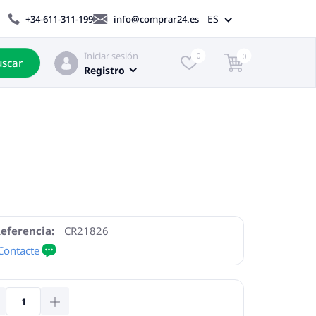
ES
+34-611-311-199
info@comprar24.es
Iniciar sesión
0
0
scar
Registro
eferencia:
CR21826