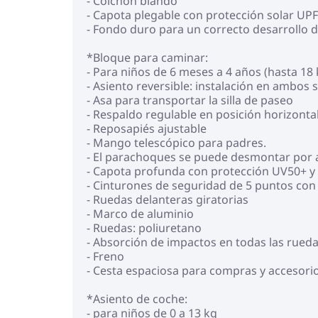
- Colchón blando
- Capota plegable con protección solar UPF
- Fondo duro para un correcto desarrollo 
*Bloque para caminar:
- Para niños de 6 meses a 4 años (hasta 18 
- Asiento reversible: instalación en ambos
- Asa para transportar la silla de paseo
- Respaldo regulable en posición horizontal
- Reposapiés ajustable
- Mango telescópico para padres.
- El parachoques se puede desmontar por 
- Capota profunda con protección UV50+ y 
- Cinturones de seguridad de 5 puntos con
- Ruedas delanteras giratorias
- Marco de aluminio
- Ruedas: poliuretano
- Absorción de impactos en todas las rueda
- Freno
- Cesta espaciosa para compras y accesorio
*Asiento de coche:
- para niños de 0 a 13 kg