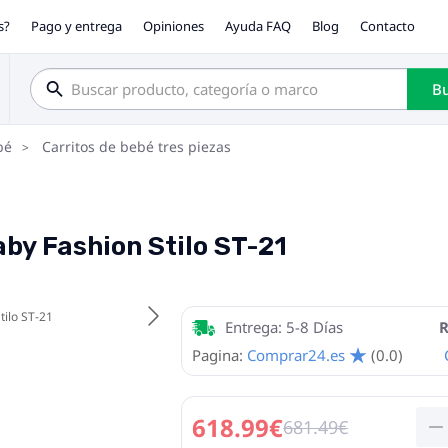
s?
Pago y entrega
Opiniones
Ayuda FAQ
Blog
Contacto
Bu
bé
Carritos de bebé tres piezas
aby Fashion Stilo ST-21
Entrega: 5-8 Días
R
Pagina:
Comprar24.es
(0.0)
618.99€
681.49€