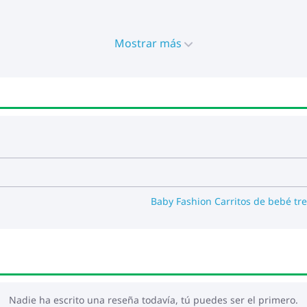
Mostrar más
posiciones
 crecimiento del niño
38 cm
23 cm
Baby Fashion Carritos de bebé tre
Nadie ha escrito una reseña todavía, tú puedes ser el primero.