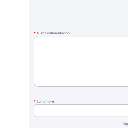
- Ruedas
- bloque para caminar
- Funda para piernas
- Cesta
- Chubasquero
- Mosquitera
Tu retroalimentación:
- Asiento de coche
- Adaptadores
Su nombre
Pa