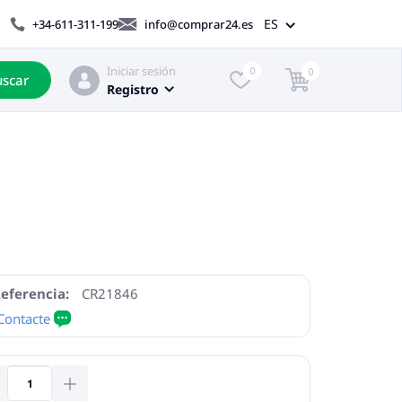
ES
+34-611-311-199
info@comprar24.es
Iniciar sesión
0
0
scar
Registro
eferencia:
CR21846