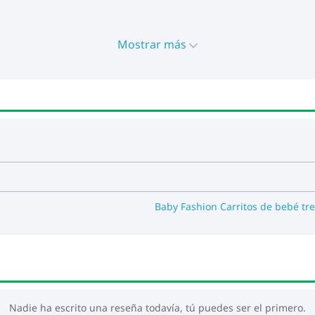
Mostrar más
posiciones
 crecimiento del niño
38 cm
23 cm
Baby Fashion Carritos de bebé tre
Nadie ha escrito una reseña todavía, tú puedes ser el primero.