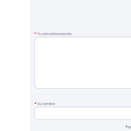
- Ruedas
- bloque para caminar
- Funda para piernas
- Cesta
- Chubasquero
- Mosquitera
Tu retroalimentación:
- Asiento de coche
- Adaptadores
Su nombre
Pa