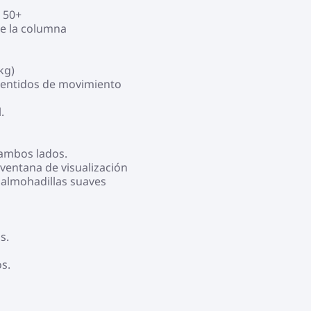
 50+
de la columna
kg)
 sentidos de movimiento
.
ambos lados.
ventana de visualización
 almohadillas suaves
s.
s.