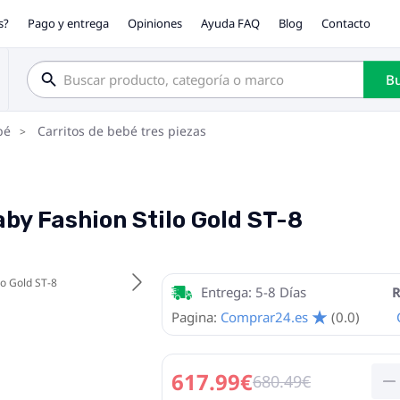
s?
Pago y entrega
Opiniones
Ayuda FAQ
Blog
Contacto
Bu
bé
Carritos de bebé tres piezas
aby Fashion Stilo Gold ST-8
Entrega: 5-8 Días
R
Pagina:
Comprar24.es
(0.0)
617.99€
680.49€