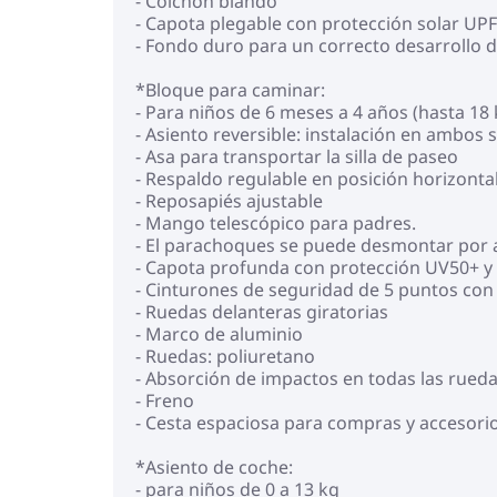
- Colchón blando
- Capota plegable con protección solar UPF
- Fondo duro para un correcto desarrollo 
*Bloque para caminar:
- Para niños de 6 meses a 4 años (hasta 18 
- Asiento reversible: instalación en ambos
- Asa para transportar la silla de paseo
- Respaldo regulable en posición horizontal
- Reposapiés ajustable
- Mango telescópico para padres.
- El parachoques se puede desmontar por 
- Capota profunda con protección UV50+ y 
- Cinturones de seguridad de 5 puntos con
- Ruedas delanteras giratorias
- Marco de aluminio
- Ruedas: poliuretano
- Absorción de impactos en todas las rueda
- Freno
- Cesta espaciosa para compras y accesorio
*Asiento de coche:
- para niños de 0 a 13 kg