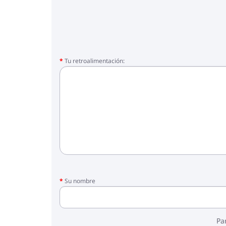
- peso al caminar: 5,7 kg
- peso del cuadro: 7,8 kg
- peso de la silla de auto: 3,9 kg
- carga máxima: 22 kg
Incluido:
Tu retroalimentación:
- marco
- cuna con capa
- colchón en la cuna
- bloque para caminar con cubre pies
- mochila para mamá
- impermeable
- mosquitera
- sostenedor de botella
- bolsa de la compra
- Asiento de coche
- adaptadores
Su nombre
*Las fotos se proporcionan únicamente com
indicado en las fotos 1 - 5, en la descripción 
Pa