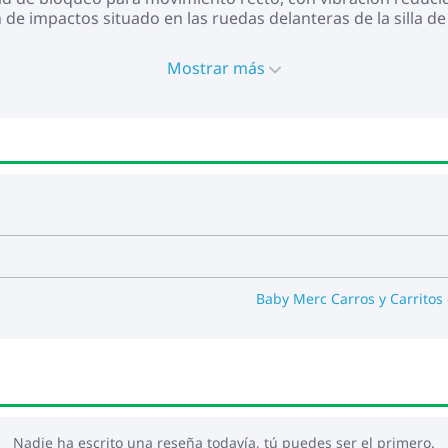
 de impactos situado en las ruedas delanteras de la silla de
egulares.
Mostrar más
ra
13 kg
nto al suelo
s
radables al tacto y fáciles de limpiar
l tráfico
Baby Merc Carros y Carritos
na base ISOFIX o cinturones de seguridad para el automóvil
102x59x119 cm
7 cm
Nadie ha escrito una reseña todavía, tú puedes ser el primero.