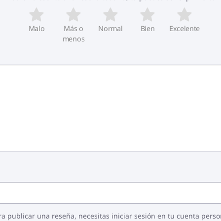
Malo
Más o
Normal
Bien
Excelente
menos
o ejemplo y pretenden demostrar las propiedades del produ
y título.
ra publicar una reseña, necesitas iniciar sesión en tu cuenta perso