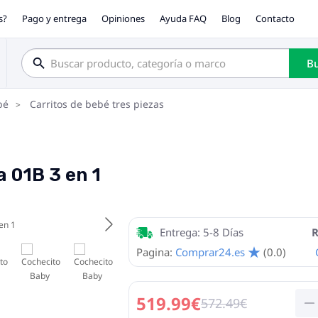
s?
Pago y entrega
Opiniones
Ayuda FAQ
Blog
Contacto
Bu
bé
Carritos de bebé tres piezas
 01B 3 en 1
Entrega: 5-8 Días
R
Pagina:
Comprar24.es
(0.0)
519.99€
572.49€