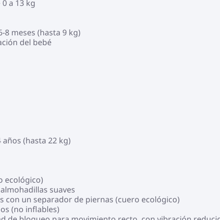
e 0 a 13 kg
6-8 meses (hasta 9 kg)
nación del bebé
 años (hasta 22 kg)
o ecológico)
 almohadillas suaves
s con un separador de piernas (cuero ecológico)
os (no inflables)
dad de bloqueo para movimiento recto, con vibración reduci