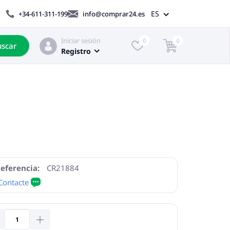
ES
+34-611-311-199
info@comprar24.es
Iniciar sesión
0
0
scar
Registro
eferencia:
CR21884