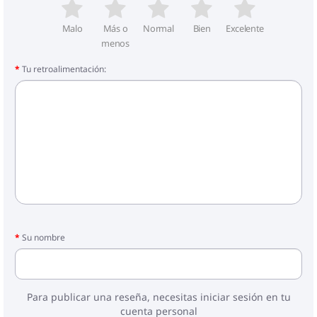
- Colchón
- Marco
- Ruedas
Malo
Más o
Normal
Bien
Excelente
- bloque para caminar
menos
- Funda para piernas
Tu retroalimentación:
- Cesta
- Chubasquero
- Mosquitera
Su nombre
Para publicar una reseña, necesitas iniciar sesión en tu
cuenta personal