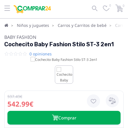
0
0
Niños y juguetes
Carros y Carritos de bebé
Carrit
BABY FASHION
Cochecito Baby Fashion Stilo ST-3 2en1
0 opiniones
597.49€
542.99€
Сomprar