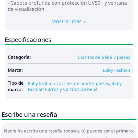
- Capota profunda con protección UV50+ y ventana
de visualización
- Cinturones de seguridad de 5 puntos con
almohadillas suaves
Mostrar más
- Ruedas delanteras giratorias
- Marco de aluminio
Especificaciones
- Ruedas: poliuretano
- Absorción de impactos en todas las ruedas.
- Freno
Categoría:
Carritos de bebé 2 piezas
- Cesta espaciosa para compras y accesorios.
Marca:
Dimensiones:
Baby Fashion
- Dimensiones del marco plegado: 79x50x38 cm
- Dimensiones internas de la cuna: 80x37x23 cm
Tipo de
Baby Fashion Carritos de bebé 2 piezas
,
Baby
- Peso del cuadro: 8,3 kg
marca:
Fashion Carros y Carritos de bebé
- Capazo: 5,3 kg
- Bloque para caminar: 4,3 kg
Escribe una reseña
Incluido:
- Capazo para silla de paseo
- Cubre pies para la cuna
Nadie ha escrito una reseña todavía, tú puedes ser el primero.
- Bolsa para cochecito